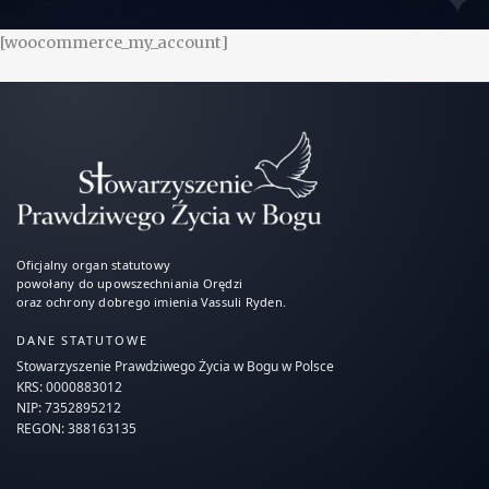
[woocommerce_my_account]
Oficjalny organ statutowy
powołany do upowszechniania Orędzi
oraz ochrony dobrego imienia Vassuli Ryden.
DANE STATUTOWE
Stowarzyszenie Prawdziwego Życia w Bogu w Polsce
KRS: 0000883012
NIP: 7352895212
REGON: 388163135